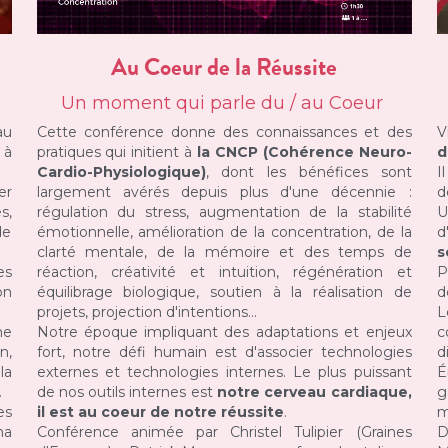
Au Coeur de la Réussite
Un moment qui parle du / au Coeur 
u 
Cette conférence donne des connaissances et des 
V
à 
pratiques qui initient à
 la CNCP (Cohérence Neuro-
d
Cardio-Physiologique)
, dont les bénéfices sont 
I
r 
largement avérés depuis plus d'une décennie : 
d
, 
régulation du stress, 
augmentation de la stabilité 
U
e 
émotionnelle, amélioration de la concentration, de la 
d
clarté mentale, de la mémoire et des temps de 
s
s 
réaction, créativité et intuition, régénération et 
P
n 
équilibrage biologique, soutien à la réalisation de 
d
projets, projection d'intentions
…
L
e 
Notre époque impliquant des adaptations et enjeux 
c
, 
fort, notre défi humain est d'associer technologies 
d
a 
externes et technologies internes. Le plus puissant 
É
.
de nos outils internes est 
notre cerveau cardiaque, 
g
s 
il est au coeur de notre réussite
.
m
a 
Conférence animée par Christel Tulipier (Graines 
D