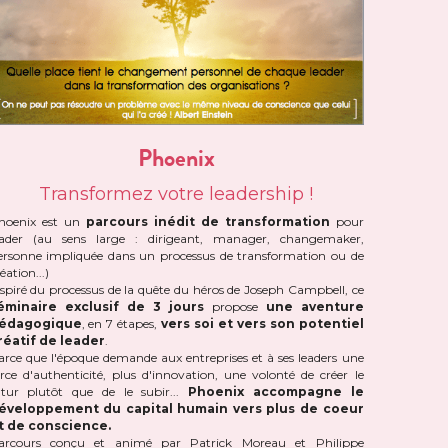
Phoenix
Transformez votre leadership !
hoenix est un 
parcours inédit de transformation
 pour 
eader (au sens large : dirigeant, manager, changemaker, 
ersonne impliquée dans un processus de transformation ou de 
éation...)
Inspiré du processus de la quête du héros de Joseph Campbell, ce 
éminaire exclusif de 3 jours 
propose 
un
e
 aventure 
édagogique
, en 7 étapes, 
vers soi et vers son potentiel 
réatif de leader
.
arce que l'époque demande aux entreprises et à ses leaders une 
orce d'authenticité, plus d'innovation, une volonté de créer le 
utur plutôt que de le subir... 
Phoenix accompagne le 
éveloppement du capital humain vers plus de coeur 
t de conscience.
arcours conçu et animé par Patrick Moreau et Philippe 