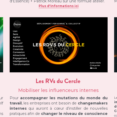
d'Essence) + Patrick Moreau sur une formule atelier.
M
Plus d'informations ici
Les RVs du Cercle 
Mobiliser les influenceurs internes
ur 
Pour 
accompagner les mutations du monde du 
L
i
f 
travail
, les entreprises ont besoin de 
changemakers 
d
internes
 qui auront à cœur d’instiller de nouvelles 
C
s 
pratiques afin de 
changer le niveau de conscience 
c