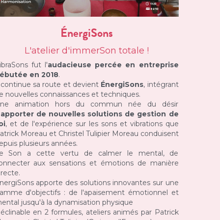
ÉnergiSons
L'atelier d'immerSon totale !
ibraSons fut l'
audacieuse percée en entreprise 
ébutée en 2018
.
l continue sa route et devient 
ÉnergiSons
, intégrant 
e nouvelles connaissances et techniques.
ne animation hors du commun née du désir 
'
apporter de nouvelles solutions de gestion de 
oi
, et de l'expérience sur les sons et vibrations que 
atrick Moreau et Christel Tulipier Moreau conduisent 
epuis plusieurs années.
e Son a cette vertu de calmer le mental, de 
onnecter aux sensations et émotions de manière 
irecte.
nergiSons apporte des solutions innovantes sur une 
amme d'objectifs : de l'apaisement émotionnel et 
ental jusqu'à la dynamisation physique
éclinable en 2 formules, ateliers
animés par Patrick 