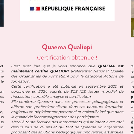
Quaema Qualiopi
Certification obtenue !
t 
C'est avec joie que je vous annonce que 
QUAEMA est 
P
s 
maintenant certifié QUALIOPI
 (Référentiel National Qualité 
l
e 
des Organismes de Formation) pour la catégorie Actions de 
p
le 
formation.
cr
Cette certification a été obtenue en septembre 2020 et 
n 
confirmée en 2024 auprès de SGS ICS, leader mondial de 
s
s 
l'inspection, contrôle, analyse et certification.
p
ns 
Elle confirme Quaema dans ses processus pédagogiques et 
c
affirme son professionnalisme dans ses parcours formation 
P
, 
originaux en déploiement personnel et collectif ainsi que dans 
f
s 
la qualité de l'accompagnement des participants.
f
ss 
Merci à toute l'équipe des intervenants qui animent avec moi 
d
n 
depuis plus de 20 ans et qui font de Quaema un organisme 
e
proposant des solutions pédagogiques innovantes, artistiques 
P