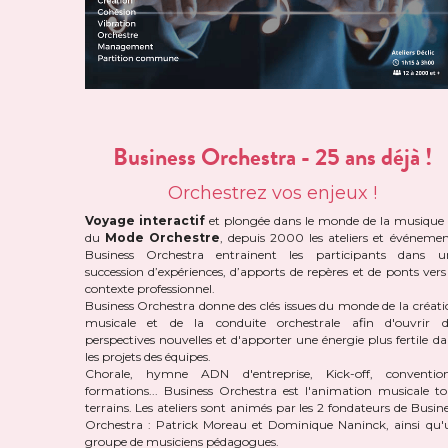
Business Orchestra - 25 ans déjà !
Orchestrez vos enjeux !
Voyage interactif
 et plongée dans le monde de la musique e
du
 Mode Orchestre
, depuis 2000 les ateliers et événement
Business Orchestra entrainent les participants dans un
succession d’expériences, d’apports de repères et de ponts vers 
contexte professionnel.
Business Orchestra donne des clés issues du monde de la créatio
musicale et de la conduite orchestrale afin d'ouvrir de
perspectives nouvelles et d'apporter une énergie plus fertile da
les projets des équipes.
Chorale, hymne ADN d'entreprise, Kick-off, conventions
formations... Business Orchestra est l'animation musicale tou
terrains. Les ateliers sont animés par les 2 fondateurs de Busine
Orchestra : Patrick Moreau et Dominique Naninck, ainsi qu'u
groupe de musiciens pédagogues.