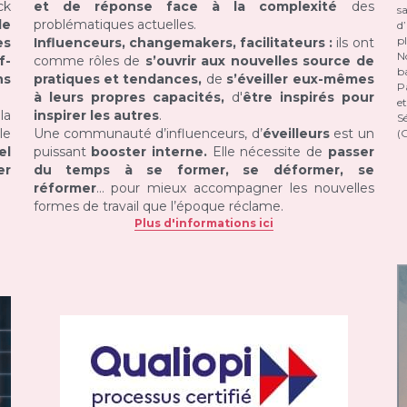
k 
et de réponse face à la complexité
 des 
s
e 
problématiques actuelles.
d’
pl
s 
Influenceurs, changemakers, facilitateurs : 
ils ont 
N
f-
comme rôles de 
s’ouvrir aux nouvelles source de 
ba
s 
pratiques et tendances,
 de 
s’éveiller eux-mêmes 
Pa
à leurs propres capacités,
 d'
être inspirés pour 
et
a 
inspirer les autres
.
S
e 
Une communauté d’influenceurs, d’
éveilleurs
 est un 
(G
l 
puissant 
booster interne.
 Elle nécessite de 
passer 
r 
du temps à se former, se déformer, se 
réformer
… pour mieux accompagner les nouvelles 
formes de travail que l’époque réclame.
Plus d'informations ici