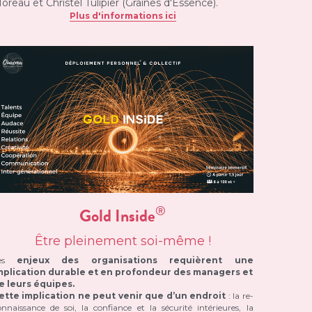
oreau et Christel Tulipier (Graines d'Essence).
Plus d'informations ici
®
Gold Inside
Être pleinement soi-même !
es 
enjeux des organisations requièrent une 
mplication durable et en profondeur des managers et 
e leurs équipes.
ette implication ne peut venir que d’un endroit
 : la re-
onnaissance de soi, la confiance et la sécurité intérieures, la 